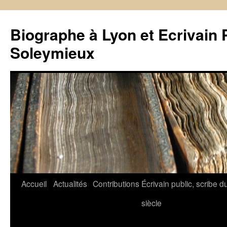
Biographe à Lyon et Ecrivain 
Soleymieux
Aller
Accueil
Actualités
Contributions
Écrivain public, scribe d
au
siècle
contenu