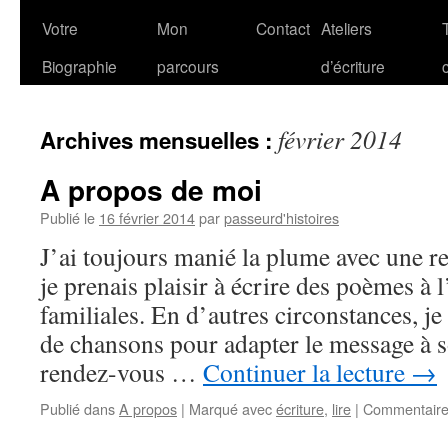
Votre
Mon
Contact
Ateliers
Biographie
parcours
d’écriture
février 2014
Archives mensuelles :
A propos de moi
Publié le
16 février 2014
par
passeurd'histoires
J’ai toujours manié la plume avec une re
je prenais plaisir à écrire des poèmes à 
familiales. En d’autres circonstances, je 
de chansons pour adapter le message à s
rendez-vous …
Continuer la lecture
→
Publié dans
A propos
|
Marqué avec
écriture
,
lire
|
Commentaire