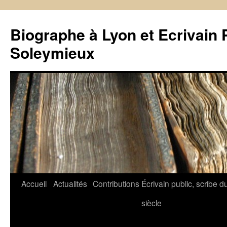
Biographe à Lyon et Ecrivain 
Soleymieux
Aller
Accueil
Actualités
Contributions
Écrivain public, scribe d
au
siècle
contenu