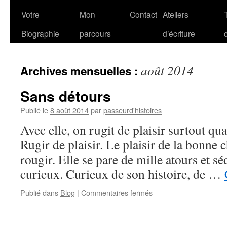
Votre
Mon
Contact
Ateliers
Biographie
parcours
d’écriture
août 2014
Archives mensuelles :
Sans détours
Publié le
8 août 2014
par
passeurd'histoires
Avec elle, on rugit de plaisir surtout qu
Rugir de plaisir. Le plaisir de la bonne 
rougir. Elle se pare de mille atours et sé
curieux. Curieux de son histoire, de …
sur
Publié dans
Blog
|
Commentaires fermés
Sans
détours