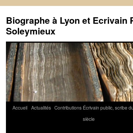
Biographe à Lyon et Ecrivain 
Soleymieux
Aller
Accueil
Actualités
Contributions
Écrivain public, scribe d
au
siècle
contenu